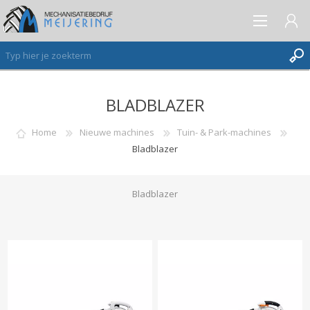
BLADBLAZER
AANMELDEN ALS NIEUWE KLANT
INLOGGEN
Home
Nieuwe machines
Tuin- & Park-machines
Bladblazer
VERLANGLIJST
(0)
Bladblazer