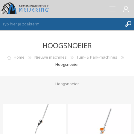
HOOGSNOEIER
AANMELDEN ALS NIEUWE KLANT
INLOGGEN
Home
Nieuwe machines
Tuin- & Park-machines
Hoogsnoeier
VERLANGLIJST
(0)
Hoogsnoeier