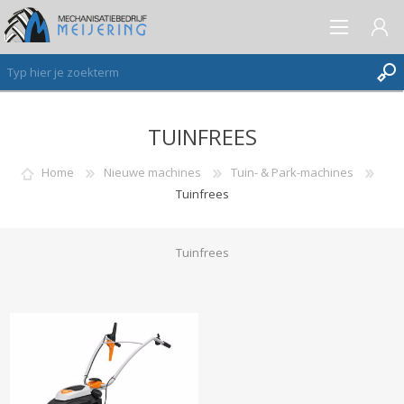
TUINFREES
AANMELDEN ALS NIEUWE KLANT
INLOGGEN
Home
Nieuwe machines
Tuin- & Park-machines
Tuinfrees
VERLANGLIJST
(0)
Tuinfrees