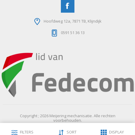
Hoofdweg 12a, 7871 TB, Klijndijk
0591 51 36 13
Copyright ; 2026 Meijering mechanisatie. Alle rechten
voorbehouden.
Powered by
nopCommerce
FILTERS
SORT
DISPLAY
Designed by
Nop-Templates.com