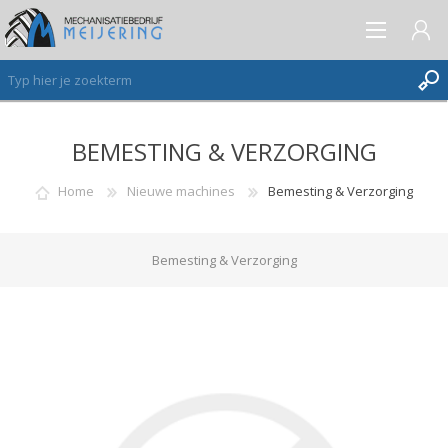
BEMESTING & VERZORGING
AANMELDEN ALS NIEUWE KLANT
INLOGGEN
Home
Nieuwe machines
Bemesting & Verzorging
VERLANGLIJST
(0)
Bemesting & Verzorging