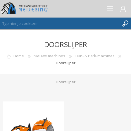
DOORSLIJPER
AANMELDEN ALS NIEUWE KLANT
INLOGGEN
Home
Nieuwe machines
Tuin- & Park-machines
Doorslijper
VERLANGLIJST
(0)
Doorslijper