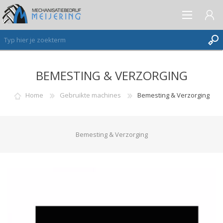
BEMESTING & VERZORGING
AANMELDEN ALS NIEUWE KLANT
INLOGGEN
Home
Gebruikte machines
Bemesting & Verzorging
VERLANGLIJST
(0)
Bemesting & Verzorging