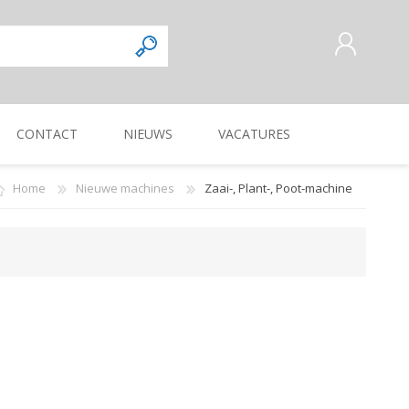
CONTACT
NIEUWS
VACATURES
AANMELDEN ALS NIEUWE
KLANT
Home
Nieuwe machines
Zaai-, Plant-, Poot-machine
INLOGGEN
Commercieel
Magazijnmedewerker
KUILVOERVERWERKING
WEG-, BERM-, EN
ZAAI-, PLANT-, POOT-
OOGSTMACHINES
SLOOTONDERHOUD
MACHINE
Verkoper/vertegenwoordiger