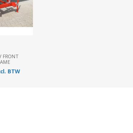
N
Verticuteermachine
View All
OVERIGE MACHINES
WEIDEBOUWMACHINES
V FRONT
RAME
xcl. BTW
Overige Werkplaats,
Gebouwen & Erf