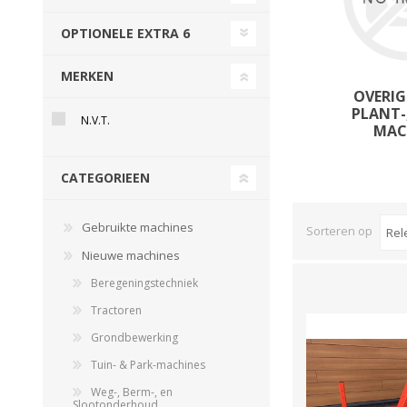
Beregeningshaspel
Tractoren
Tractoren
Beregeningshaspel
OPTIONELE EXTRA 6
Overige Beregening
Overige Tractoren
Frontgewichten
Beregeningskanon
MERKEN
Beregeningspomp
Overige Tractoren
OVERIG
Zuigarm
BEMESTING &
OVERIGE MACHINES
PLANT-
N.V.T.
VERZORGING
MAC
CATEGORIEEN
Gebruikte machines
Sorteren op
Nieuwe machines
Beregeningstechniek
Tractoren
Shovel
Grondbewerking
Kunstmeststrooier
Tuin- & Park-machines
Weg-, Berm-, en
WERKPLAATS,
INSCHUURAPPARATUU
Slootonderhoud