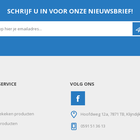
SCHRIJF U IN VOOR ONZE NIEUWSBRIEF!
ERVICE
VOLG ONS
ekeken producten
Hoofdweg 12a, 7871 TB, Klijndij
roducten
0591 51 36 13