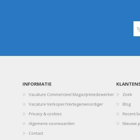
INFORMATIE
KLANTENS
Vacature Commercieel Magazijnmedewerker
Zoek
Vacature Verkoper/Vertegenwoordiger
Blog
Privacy & cookies
Recent b
Algemene voorwaarden
Nieuwe p
Contact