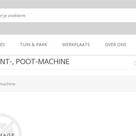
ES
TUIN & PARK
WERKPLAATS
OVER ONS
LANT-, POOT-MACHINE
Onze shop
Onze merken
K
GRONDBEWERKING
TUIN- & PARK-
GRONDBEWERKING
TUIN- & PARK-
MACHINES
MACHINES
t-machine