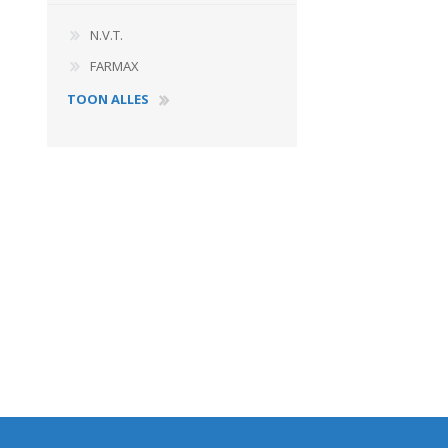
N.V.T.
FARMAX
TOON ALLES
Landbouwkieper
Wielen, Banden, Velgen &
Afstandsringen