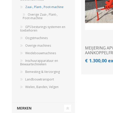
GEBOUWEN & ERF
EN BEWAARTECHNIEKE
Zaai-, Plant-, Poot-machine
Overige Zaai-, Plant-,
Poot-machine
GPS besturings systemen en
GPS BESTURINGS
OOGSTMACHINES
toebehoren
SYSTEMEN EN
TOEBEHOREN
Oogstmachines
Overige machines
MEIJERING AP
AANKOPPELF
Weidebouwmachines
€ 1.300,00 e
Inschuurapparatuur en
Veegmachine
Bewaartechnieken
Bemesting & Verzorging
Landbouwtransport
Wielen, Banden, Velgen
LANDBOUWTRANSPORT
WIELEN, BANDEN,
MERKEN
VELGEN