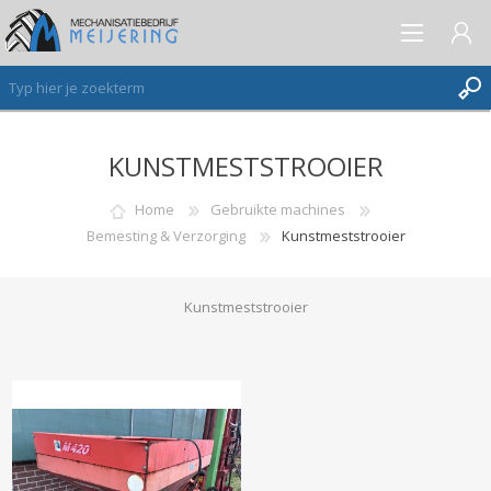
KUNSTMESTSTROOIER
AANMELDEN ALS NIEUWE KLANT
INLOGGEN
Home
Gebruikte machines
Bemesting & Verzorging
Kunstmeststrooier
VERLANGLIJST
(0)
Kunstmeststrooier