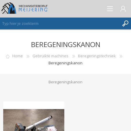
BEREGENINGSKANON
AANMELDEN ALS NIEUWE KLANT
INLOGGEN
Home
Gebruikte machines
Beregeningstechniek
Beregeningskanon
VERLANGLIJST
(0)
Beregeningskanon