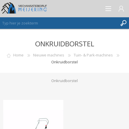
ONKRUIDBORSTEL
AANMELDEN ALS NIEUWE KLANT
INLOGGEN
Home
Nieuwe machines
Tuin- & Park-machines
Onkruidborstel
VERLANGLIJST
(0)
Onkruidborstel