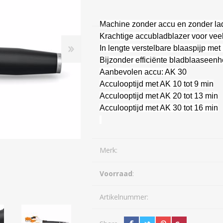
Diepwoeler
Spitmachines
Machine zonder accu en zonder la
Loopmaaier
Spitmachines
Ploegen
Krachtige accubladblazer voor veel
Kettingzaag
Overige Grondbewerking
In lengte verstelbare blaaspijp met
Zitmaaier
Bijzonder efficiënte bladblaaseenh
ZAAI-, PLANT-, POOT-
WEG-, BERM-, EN
Veegmachine
MACHINE
SLOOTONDERHOUD
Aanbevolen accu: AK 30
Acculooptijd met AK 10 tot 9 min
Heggenschaar
Acculooptijd met AK 20 tot 13 min
Bosmaaier
Acculooptijd met AK 30 tot 16 min
Hogedrukreiniger
Bladblazer
Grastrimmer
Merk:
Aanhangwagen
Voorraad
:
Maaidek
Zaaimachine
Accu
Artikelnummer:
Acculader
R
Alleszuiger