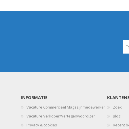
INFORMATIE
KLANTENS
Vacature Commercieel Magazijnmedewerker
Zoek
Vacature Verkoper/Vertegenwoordiger
Blog
Privacy & cookies
Recent b