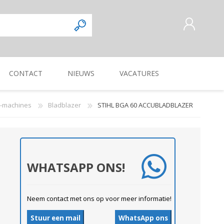
CONTACT
NIEUWS
VACATURES
AANMELDEN ALS NIEUWE
KLANT
k-machines
Bladblazer
STIHL BGA 60 ACCUBLADBLAZER
INLOGGEN
Commercieel
Magazijnmedewerker
KUILVOERVERWERKING
WEG-, BERM-, EN
ZAAI-, PLANT-, POOT-
OOGSTMACHINES
SLOOTONDERHOUD
MACHINE
Verkoper/vertegenwoordiger
WHATSAPP ONS!
Neem contact met ons op voor meer informatie!
Stuur een mail
WhatsApp ons