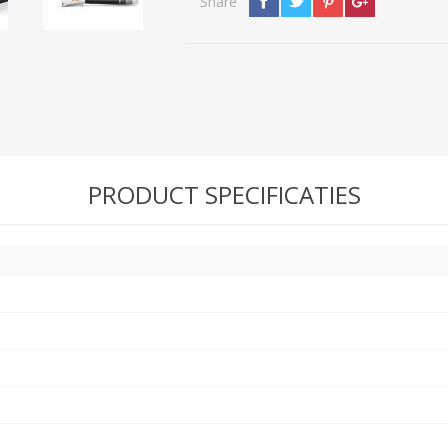
Share
N
Verticuteermachine
View All
OVERIGE MACHINES
WEIDEBOUWMACHINES
PRODUCT SPECIFICATIES
Overige Werkplaats,
Gebouwen & Erf