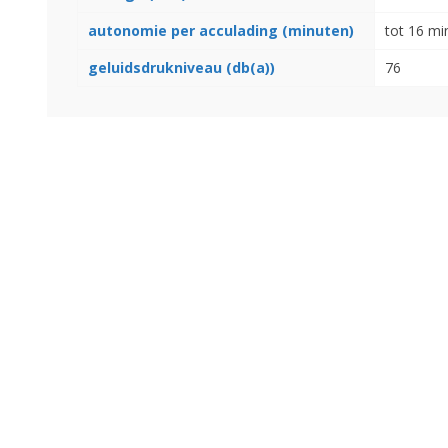
autonomie per acculading (minuten)
tot 16 mi
geluidsdrukniveau (db(a))
76
Landbouwkieper
Wielen, Banden, Velgen &
Afstandsringen