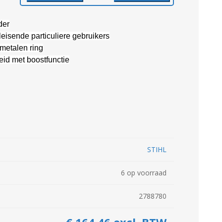
Kuilvoersnijder
Loofklapper
der
Overige Zaai-, Plant-, Poot-
Voermengwagen
machine
eisende particuliere gebruikers
 metalen ring
eid met boostfunctie
WEIDEBOUWMACHINES
LANDBOUWTRANSPORT
STIHL
6 op voorraad
2788780