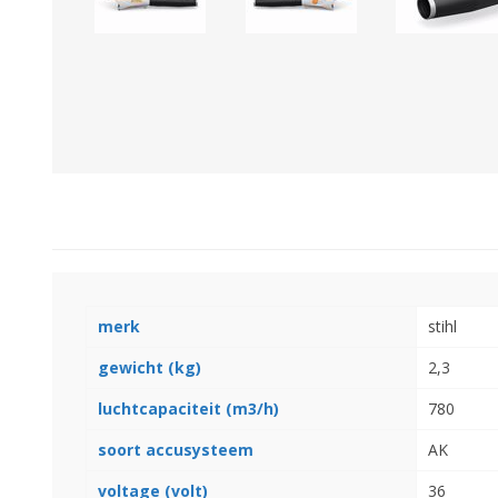
GEBOUWEN & ERF
EN BEWAARTECHNIEKE
GPS BESTURINGS
OOGSTMACHINES
SYSTEMEN EN
TOEBEHOREN
Veegmachine
merk
stihl
gewicht (kg)
2,3
luchtcapaciteit (m3/h)
780
soort accusysteem
AK
LANDBOUWTRANSPORT
WIELEN, BANDEN,
voltage (volt)
36
VELGEN