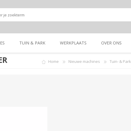
ES
TUIN & PARK
WERKPLAATS
OVER ONS
ER
Home
Nieuwe machines
Tuin- & Par
Onze shop
Onze merken
K
GRONDBEWERKING
TUIN- & PARK-
GRONDBEWERKING
TUIN- & PARK-
MACHINES
MACHINES