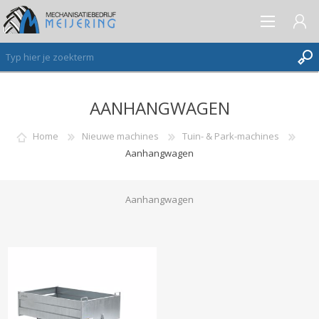
AANHANGWAGEN
AANMELDEN ALS NIEUWE KLANT
INLOGGEN
Home
Nieuwe machines
Tuin- & Park-machines
Aanhangwagen
VERLANGLIJST
(0)
Aanhangwagen