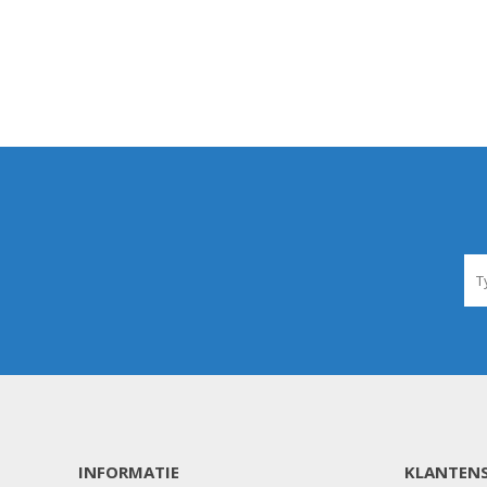
Landbouwkieper
Wielen, Banden, Velgen &
Afstandsringen
INFORMATIE
KLANTENS