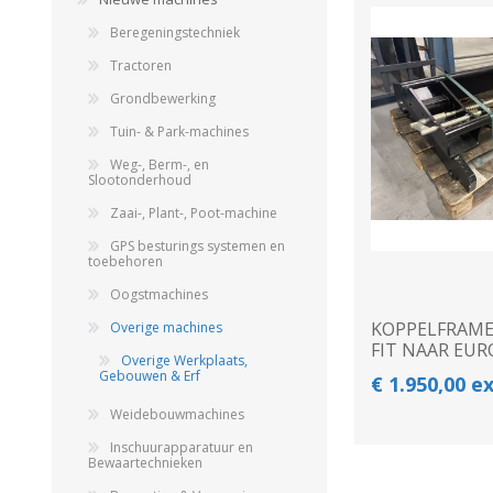
Beregeningstechniek
Beregeningshaspel
Tractoren
Tractoren
Beregeningshaspel
Tractoren
Overige Beregening
Overige Tractoren
Frontgewichten
Beregeningskanon
Grondbewerking
Beregeningspomp
Overige Tractoren
Tuin- & Park-machines
Zuigarm
BEMESTING &
OVERIGE MACHINES
VERZORGING
Weg-, Berm-, en
Slootonderhoud
Zaai-, Plant-, Poot-machine
GPS besturings systemen en
toebehoren
Oogstmachines
KOPPELFRAME 
Overige machines
FIT NAAR EUR
Overige Werkplaats,
Gebouwen & Erf
€ 1.950,00 e
Shovel
Kunstmeststrooier
Weidebouwmachines
Inschuurapparatuur en
Bewaartechnieken
WERKPLAATS,
INSCHUURAPPARATUU