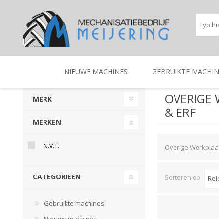
NIEUWE MACHINES
GEBRUIKTE MACHIN
OVERIGE
MERK
& ERF
BEREGENINGSTECHNIEK
TRACTOREN
BEREGENINGSTECHNIE
TRACTOREN
MERKEN
N.V.T.
Overige Werkplaa
CATEGORIEEN
Sorteren op
Gebruikte machines
Nieuwe machines