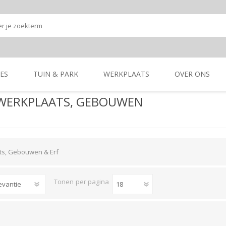
ES
TUIN & PARK
WERKPLAATS
OVER ONS
 WERKPLAATS, GEBOUWEN
Onze shop
Onze merken
K
GRONDBEWERKING
TUIN- & PARK-
GRONDBEWERKING
TUIN- & PARK-
MACHINES
MACHINES
ts, Gebouwen & Erf
Tonen
per pagina