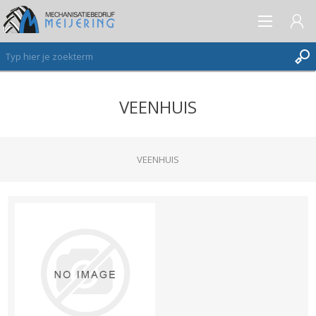
VEENHUIS
AANMELDEN ALS NIEUWE KLANT
INLOGGEN
VERLANGLIJST
VEENHUIS
(0)