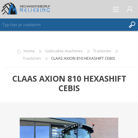
AANMELDEN ALS NIEUWE KLANT
Home
Gebruikte machines
Tractoren
Tractoren
CLAAS AXION 810 HEXASHIFT CEBIS
INLOGGEN
VERLANGLIJST
(0)
CLAAS AXION 810 HEXASHIFT
CEBIS