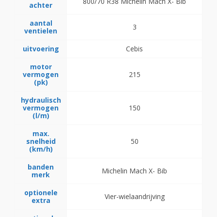
800/70 R38 Michelin Mach X- Bib
achter
aantal
3
ventielen
uitvoering
Cebis
motor
vermogen
215
(pk)
hydraulisch
vermogen
150
(l/m)
max.
snelheid
50
(km/h)
banden
Michelin Mach X- Bib
merk
optionele
Vier-wielaandrijving
extra