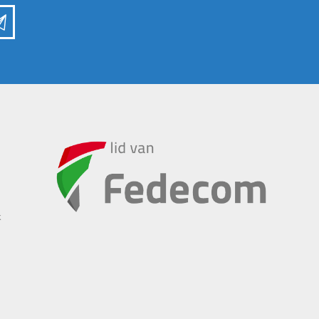
INSCHUURAPPARATUUR
BEMESTING &
EN BEWAARTECHNIEKEN
VERZORGING
k
Transportband
Granulaatstrooier