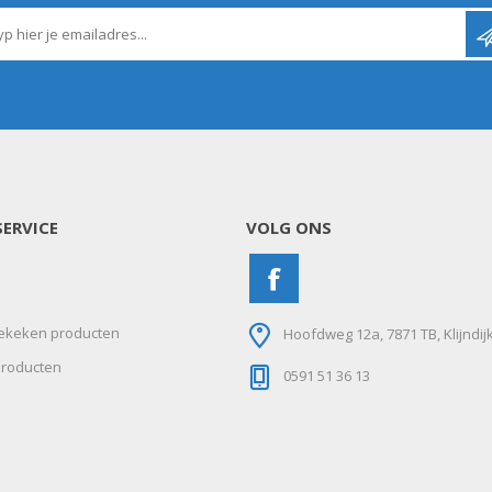
N
Verticuteermachine
View All
OVERIGE MACHINES
WEIDEBOUWMACHINES
ERVICE
VOLG ONS
ekeken producten
Hoofdweg 12a, 7871 TB, Klijndij
roducten
0591 51 36 13
Overige Werkplaats,
Gebouwen & Erf