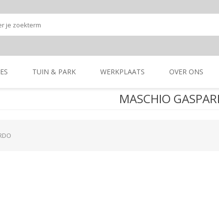
ES
TUIN & PARK
WERKPLAATS
OVER ONS
MASCHIO GASPA
Onze shop
Onze merken
K
GRONDBEWERKING
TUIN- & PARK-
GRONDBEWERKING
TUIN- & PARK-
MACHINES
MACHINES
RDO