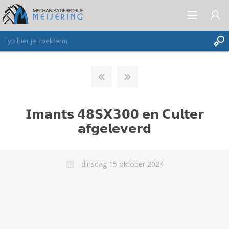
AANMELDEN ALS NIEUWE KLANT
INLOGGEN
𝗜𝗺𝗮𝗻𝘁𝘀 𝟰𝟴𝗦𝗫𝟯𝟬𝟬 𝗲𝗻 𝗖𝘂𝗹𝘁𝗲𝗿
VERLANGLIJST
(0)
𝗮𝗳𝗴𝗲𝗹𝗲𝘃𝗲𝗿𝗱
dinsdag 15 oktober 2024